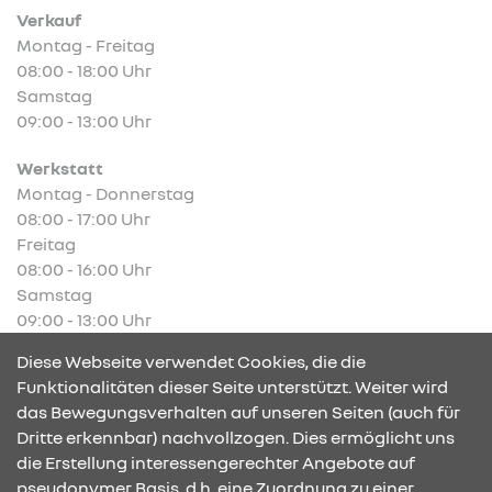
Verkauf
Montag - Freitag
08:00 - 18:00 Uhr
Samstag
09:00 - 13:00 Uhr
Werkstatt
Montag - Donnerstag
08:00 - 17:00 Uhr
Freitag
08:00 - 16:00 Uhr
Samstag
09:00 - 13:00 Uhr
Diese Webseite verwendet Cookies, die die
Funktionalitäten dieser Seite unterstützt. Weiter wird
das Bewegungsverhalten auf unseren Seiten (auch für
Abbildung zeigt Renault Clio Full Hybrid E-Tech mit
Dritte erkennbar) nachvollzogen. Dies ermöglicht uns
Sonderausstattung.
die Erstellung interessengerechter Angebote auf
pseudonymer Basis, d.h. eine Zuordnung zu einer