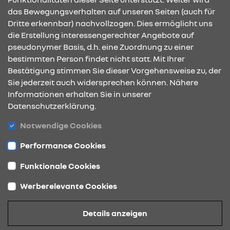
Samstag
das Bewegungsverhalten auf unseren Seiten (auch für
09:00 - 13:00 Uhr
Dritte erkennbar) nachvollzogen. Dies ermöglicht uns
die Erstellung interessengerechter Angebote auf
pseudonymer Basis, d.h. eine Zuordnung zu einer
bestimmten Person findet nicht statt. Mit Ihrer
KONTAKT & ANFAHRT
Bestätigung stimmen Sie dieser Vorgehensweise zu, der
Sie jederzeit auch widersprechen können. Nähere
Informationen erhalten Sie in unserer
Datenschutzerklärung.
ÖFFNUNGSZEITEN
Notwendige Cookies
Performance Cookies
STANDORTE
Funktionale Cookies
Werberelevante Cookies
Datenschutz
Details anzeigen
Cookies