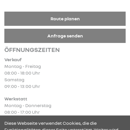
Route planen
Anfrage senden
ÖFFNUNGSZEITEN
Verkauf
Montag - Freitag
08:00 - 18:00 Uhr
Samstag
09:00 - 13:00 Uhr
Werkstatt
Montag - Donnerstag
08:00 - 17:00 Uhr
Freitag
Diese Webseite verwendet Cookies, die die
08:00 - 16:00 Uhr
Funktionalitäten dieser Seite unterstützt. Weiter wird