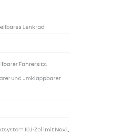
ellbares Lenkrad
lbarer Fahrersitz,
barer und umklappbarer
system 10,1-Zoll mit Navi.,