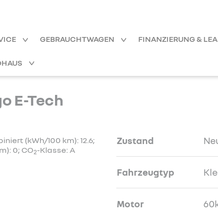
VICE
GEBRAUCHTWAGEN
FINANZIERUNG & LE
OHAUS
o E-Tech
Zustand
Ne
niert (kWh/100 km): 12.6;
m): 0; CO
-Klasse: A
2
Fahrzeugtyp
Kl
Motor
60k