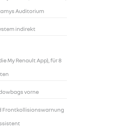
rkamys Auditorium
ystem indirekt
ie My Renault App), für 8
lten
ndowbags vorne
d Frontkollisionswarnung
ssistent