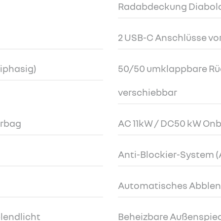
Radabdeckung Diabol
2 USB-C Anschlüsse vo
iphasig)
50/50 umklappbare Rüc
verschiebbar
irbag
AC 11kW / DC50 kW On
Anti-Blockier-System (
Automatisches Abblen
lendlicht
Beheizbare Außenspiegel