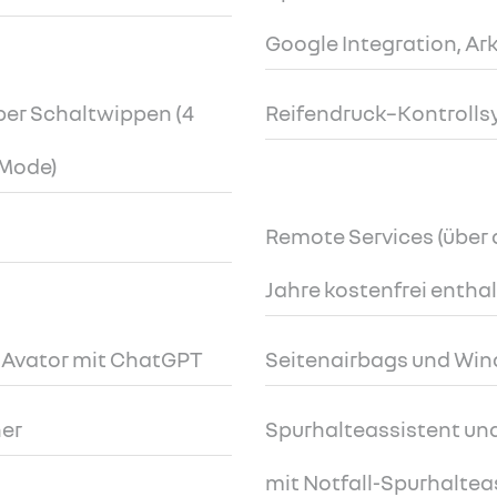
Google Integration, A
er Schaltwippen (4
Reifendruck–Kontrolls
 Mode)
Remote Services (über d
Jahre kostenfrei entha
lt Avator mit ChatGPT
Seitenairbags und Wi
er
Spurhalteassistent un
mit Notfall-Spurhaltea