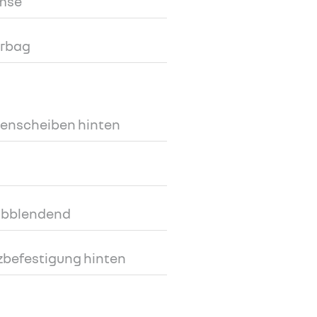
emse
irbag
tenscheiben hinten
 abblendend
tzbefestigung hinten