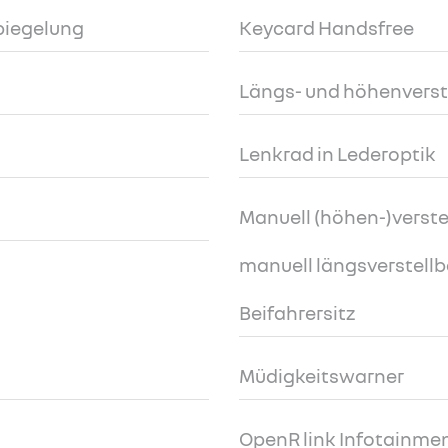
piegelung
Keycard Handsfree
Längs- und höhenverst
Lenkrad in Lederoptik
Manuell (höhen-)verstel
manuell längsverstell
Beifahrersitz
Müdigkeitswarner
OpenR link Infotainment