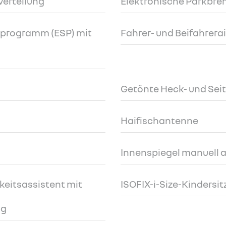
verteilung
Elektronische Parkbr
tsprogramm (ESP) mit
Fahrer- und Beifahrera
Getönte Heck- und Sei
Haifischantenne
Innenspiegel manuell
keitsassistent mit
ISOFIX-i-Size-Kindersi
ng