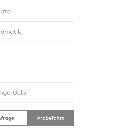
ktro
tomatik
6
ngo-Gelb
frage
Probefahrt