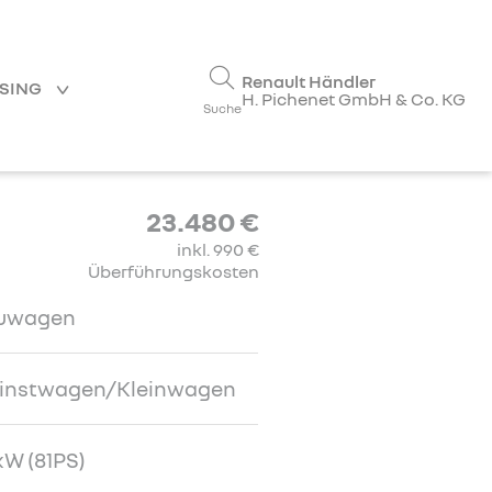
Renault Händler
ASING
H. Pichenet GmbH & Co. KG
Suche
23.480 €
inkl. 990 €
Überführungskosten
uwagen
einstwagen/Kleinwagen
W (81PS)