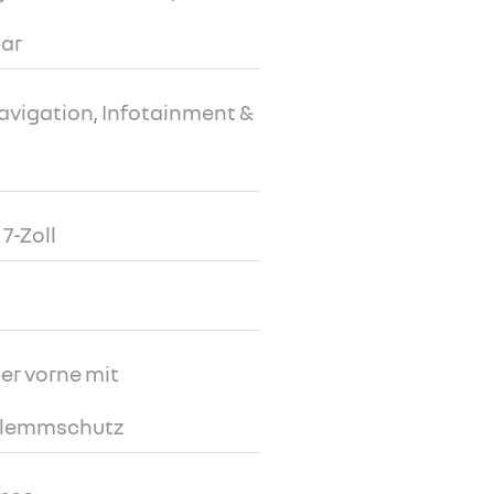
ar
avigation, Infotainment &
7-Zoll
er vorne mit
Klemmschutz