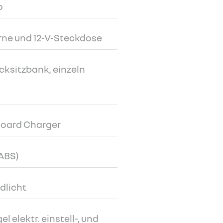
o
rne und 12-V-Steckdose
ksitzbank, einzeln
board Charger
ABS)
dlicht
 elektr. einstell-, und