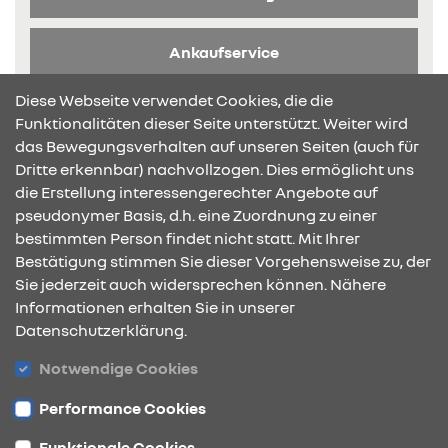
Ankaufservice
Diese Webseite verwendet Cookies, die die
Broschüre anfragen
Funktionalitäten dieser Seite unterstützt. Weiter wird
das Bewegungsverhalten auf unseren Seiten (auch für
Dritte erkennbar) nachvollzogen. Dies ermöglicht uns
die Erstellung interessengerechter Angebote auf
pseudonymer Basis, d.h. eine Zuordnung zu einer
bestimmten Person findet nicht statt. Mit Ihrer
KONTAKT & ANFAHRT
Bestätigung stimmen Sie dieser Vorgehensweise zu, der
Sie jederzeit auch widersprechen können. Nähere
Informationen erhalten Sie in unserer
Datenschutzerklärung.
ÖFFNUNGSZEITEN
Notwendige Cookies
Performance Cookies
STANDORTE
Funktionale Cookies