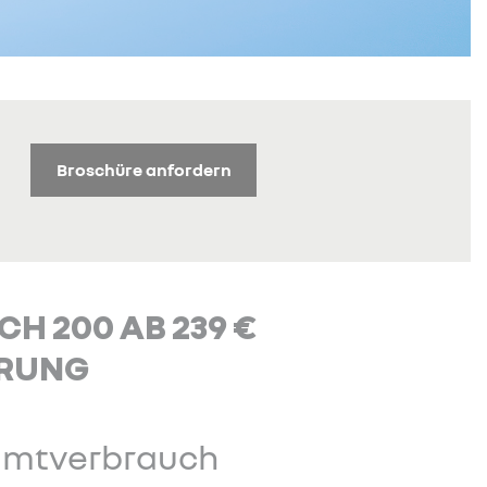
Broschüre anfordern
H 200 AB 239 €
ERUNG
samtverbrauch