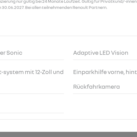
erung nur gültig bei 24 Monate Laufzeit. Gültig für Privatkund/-inne
 30.06.2027. Bei allen teilnehmenden Renault Partnern.
er Sonic
Adaptive LED Vision
-system mit 12-Zoll und
Einparkhilfe vorne, hint
Rückfahrkamera