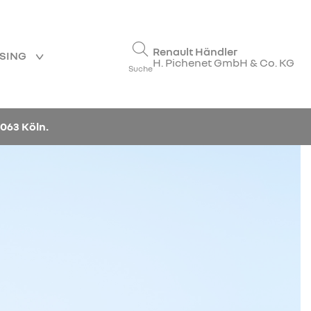
Renault Händler
ASING
H. Pichenet GmbH & Co. KG
Suche
063 Köln.